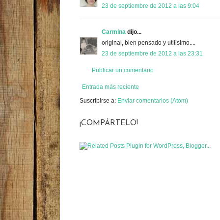
23 de septiembre de 2012 a las 9:04
Carmina
dijo...
original, bien pensado y utilisimo....
23 de septiembre de 2012 a las 23:31
Publicar un comentario
Entrada más reciente
Suscribirse a:
Enviar comentarios (Atom)
¡COMPÁRTELO!