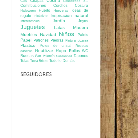
Cocina
Chapas
Cd's
Conociendo a...
Contribuciones
Corchos
Costura
Huerto
Ideas de
Halloween
Hueveras
Inspiración natural
regalo
Iniciativas
Jardín
Joyas
Intercambios
Juguetes
Latas
Madera
Niños
Muebles
Navidad
Palets
Papel
Patrones
Piedras
Pintura pizarra
Plástico
Potes de cristal
Recetas
Reutilizar Ropa
Rollos WC
caseras
a
Ruedas
Tapones
San Valentín
Solidaridad
Telas
Todo lo Demás
Tetra Bricks
SEGUIDORES