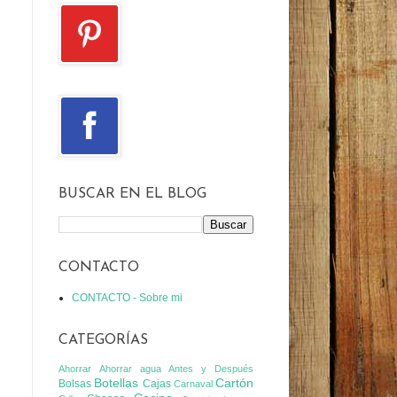
BUSCAR EN EL BLOG
CONTACTO
CONTACTO - Sobre mi
CATEGORÍAS
Ahorrar
Ahorrar agua
Antes y Después
Botellas
Cartón
Bolsas
Cajas
Carnaval